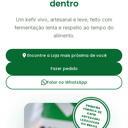
dentro
Um kefir vivo, artesanal e leve, feito com
fermentação lenta e respeito ao tempo do
alimento.
Encontre a Loja mais próxima de você
Fazer pedido
Falar no WhatsApp
PRIM
EIRA FÁBRICA DE
KEFIR
ARTESANAL LEGALIZADA DO BRASIL